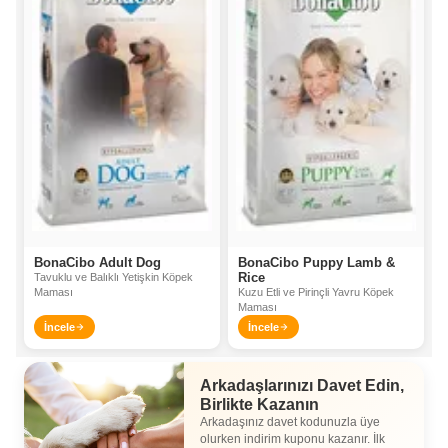
BonaCibo Adult Dog
BonaCibo Puppy Lamb &
Rice
Tavuklu ve Balıklı Yetişkin Köpek
Maması
Kuzu Etli ve Pirinçli Yavru Köpek
Maması
İncele
İncele
Arkadaşlarınızı Davet Edin,
Birlikte Kazanın
Arkadaşınız davet kodunuzla üye
olurken indirim kuponu kazanır. İlk