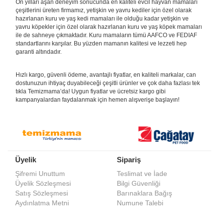
On yılları aşan deneyim sonucunda en kaliteli evcil hayvan mamaları
çeşitlerini üreten firmamız, yetişkin ve yavru kediler için özel olarak
hazırlanan kuru ve yaş kedi mamaları ile olduğu kadar yetişkin ve
yavru köpekler için özel olarak hazırlanan kuru ve yaş köpek mamaları
ile de sahneye çıkmaktadır. Kuru mamaların tümü AAFCO ve FEDIAF
standartlarını karşılar. Bu yüzden mamanın kalitesi ve lezzeti hep
garanti altındadır.
Hızlı kargo, güvenli ödeme, avantajlı fiyatlar, en kaliteli markalar, can
dostunuzun ihtiyaç duyabileceği çeşitli ürünler ve çok daha fazlası tek
tıkla Temizmama’da! Uygun fiyatlar ve ücretsiz kargo gibi
kampanyalardan faydalanmak için hemen alışverişe başlayın!
Üyelik
Sipariş
Şifremi Unuttum
Teslimat ve İade
Üyelik Sözleşmesi
Bilgi Güvenliği
Satış Sözleşmesi
Barınaklara Bağış
Aydınlatma Metni
Numune Talebi