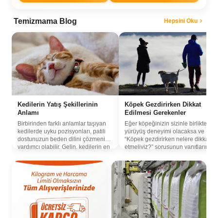
Temizmama Blog
Hepsini Oku
Kedilerin Yatış Şekillerinin
Köpek Gezdirirken Dikkat
Anlamı
Edilmesi Gerekenler
Birbirinden farklı anlamlar taşıyan
Eğer köpeğinizin sizinle birlikte ilk
kedilerde uyku pozisyonları, patili
yürüyüş deneyimi olacaksa ve
dostunuzun beden dilini çözmenize
“Köpek gezdirirken nelere dikkat
yardımcı olabilir. Gelin, kedilerin en
etmeliyiz?” sorusunun yanıtlarını
sık tercih ettiği yatış şekillerini ve bu
arıyorsanız, bu yazıyı okumadan
pozisyonların ne anlama
geçmeyin!
geldiklerini birlikte keşfedelim.