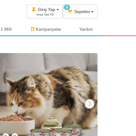
0
Giriş Yap
Sepetim
veya Üye Ol
 1 869
Kampanyalar
Yardım