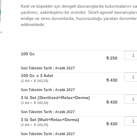
Kedi ve köpekler için dengeli davranışlarda bulunmalarını sa
yardımcı, sakinleştirici bir üründür. Sinirli agresif davranışları
endişe ve stres durumlarda, huzursuzluğu yaratan durumlar
edilmektedir.
100 Gr.
250
Son Tüketim Tarih : Aralık 2027
100 Gr. x 3 Adet
430
(1 Ad =
143,33)
Son Tüketim Tarih : Aralık 2027
3 lü Set (Sterilised+Relax+Derma)
430
(1 Ad =
143,33)
Son Tüketim Tarih : Aralık 2027
3 lü Set (Malt+Relax+Derma)
430
(1 Ad =
143,33)
Son Tüketim Tarih : Aralık 2027