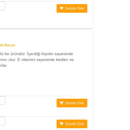
Sepete Ekle
alt Macun
ü bir üründür. İçerdiği biyotin sayesinde
mcı olur. E vitamini sayesinde kediler ve
rlar.
Sepete Ekle
Sepete Ekle