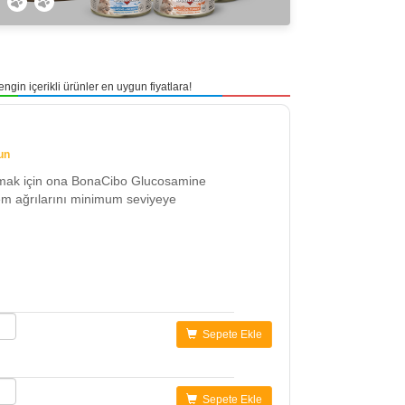
gin içerikli ürünler en uygun fiyatlara!
un
nmak için ona BonaCibo Glucosamine
klem ağrılarını minimum seviyeye
Sepete Ekle
Sepete Ekle