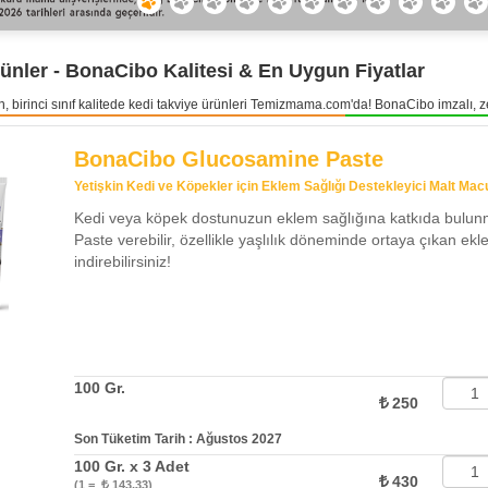
ünler - BonaCibo Kalitesi & En Uygun Fiyatlar
birinci sınıf kalitede kedi takviye ürünleri Temizmama.com'da! BonaCibo imzalı, zen
BonaCibo Glucosamine Paste
Yetişkin Kedi ve Köpekler için Eklem Sağlığı Destekleyici Malt Mac
Kedi veya köpek dostunuzun eklem sağlığına katkıda bulu
Paste verebilir, özellikle yaşlılık döneminde ortaya çıkan e
indirebilirsiniz!
100 Gr.
250
Son Tüketim Tarih : Ağustos 2027
100 Gr. x 3 Adet
430
(1 =
143,33)