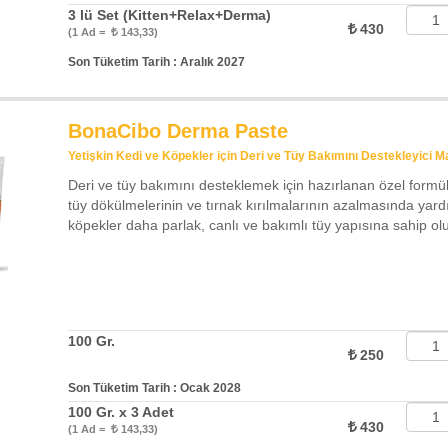
3 lü Set (Kitten+Relax+Derma)
430
(1 Ad =
143,33)
Son Tüketim Tarih : Aralık 2027
BonaCibo Derma Paste
Yetişkin Kedi ve Köpekler için Deri ve Tüy Bakımını Destekleyici M
Deri ve tüy bakımını desteklemek için hazırlanan özel formüll
tüy dökülmelerinin ve tırnak kırılmalarının azalmasında yardı
köpekler daha parlak, canlı ve bakımlı tüy yapısına sahip olu
100 Gr.
250
Son Tüketim Tarih : Ocak 2028
100 Gr. x 3 Adet
430
(1 Ad =
143,33)