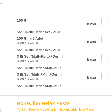
100 Gr.
250
Son Tüketim Tarih : Ocak 2028
100 Gr. x 3 Adet
430
(1 Ad =
143,33)
Son Tüketim Tarih : Ocak 2028
3 lü Set (Malt+Relax+Derma)
430
(1 Ad =
143,33)
Son Tüketim Tarih : Aralık 2027
3 lü Set (Multi+Malt+Derma)
430
(1 Ad =
143,33)
Son Tüketim Tarih : Aralık 2027
BonaCibo Relax Paste
Yetişkin Kedi ve Köpekler için Sakinleştirici Malt Macun