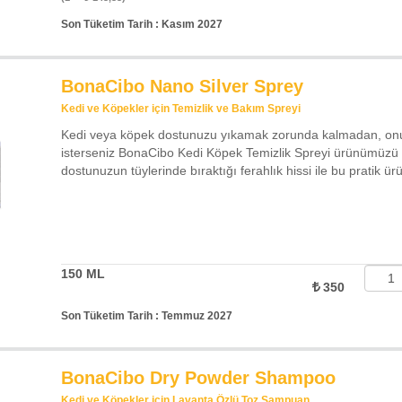
Son Tüketim Tarih : Kasım 2027
BonaCibo Nano Silver Sprey
Kedi ve Köpekler için Temizlik ve Bakım Spreyi
Kedi veya köpek dostunuzu yıkamak zorunda kalmadan, onu 
isterseniz BonaCibo Kedi Köpek Temizlik Spreyi ürünümüzü kul
dostunuzun tüylerinde bıraktığı ferahlık hissi ile bu pratik ü
150 ML
350
Son Tüketim Tarih : Temmuz 2027
BonaCibo Dry Powder Shampoo
Kedi ve Köpekler için Lavanta Özlü Toz Şampuan