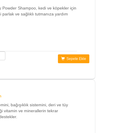
ry Powder Shampoo, kedi ve köpekler için
i parlak ve sağlıklı tutmanıza yardım
Sepete Ekle
n
ini, bağışıklık sistemini, deri ve tüy
i vitamin ve minerallerin tekrar
destekler.