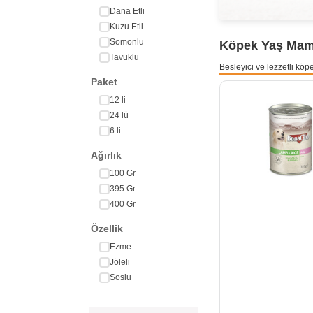
Dana Etli
Kuzu Etli
Somonlu
Köpek Yaş Mama 
Tavuklu
Besleyici ve lezzetli kö
Paket
12 li
24 lü
6 li
Ağırlık
100 Gr
395 Gr
400 Gr
Özellik
Ezme
Jöleli
Soslu