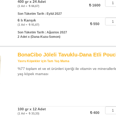
400 gr x 24 Adet
1600
(1 Ad =
66,67)
Son Tüketim Tarih : Eylül 2027
6 lı Karışık
550
(1 Ad =
91,67)
Son Tüketim Tarih : Ağustos 2027
2 Adet x (Dana-Kuzu-Somon)
BonaCibo Jöleli Tavuklu-Dana Etli Pou
Yavru Köpekler için Tam Yaş Mama
%77 toplam et ve et ürünleri içeriği ile vitamin ve mineralle
yaş köpek maması
100 gr x 12 Adet
400
(1 Ad =
33,33)