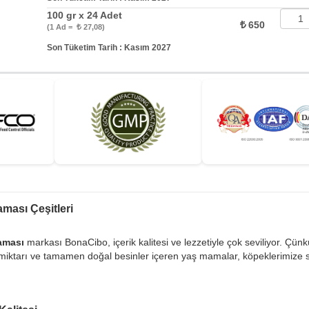
100 gr x 24 Adet
650
(1 Ad =
27,08)
Son Tüketim Tarih : Kasım 2027
ması Çeşitleri
aması
markası BonaCibo, içerik kalitesi ve lezzetiyle çok seviliyor. Çün
miktarı ve tamamen doğal besinler içeren yaş mamalar, köpeklerimize sağl