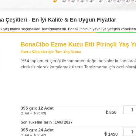
Çeşitleri - En İyi Kalite & En Uygun Fiyatlar
pek yaş mama seçenekleri Temizmama'da. BonaCibo'nun yavru ve yetişkin köpeklere özel
BonaCibo Ezme Kuzu Etli Pirinçli Yaş 
Yavru Köpekler için Tam Yaş Mama
%54 toplam et içeriği ile tamamen doğal besinler kullanılarak
eksiksiz olarak karşılamak üzere Temizmama için özel olarak 
395 gr x 12 Adet
850
(1 Ad =
70,83)
Son Tüketim Tarih : Eylül 2027
395 gr x 24 Adet
1450
(1 Ad =
60,42)