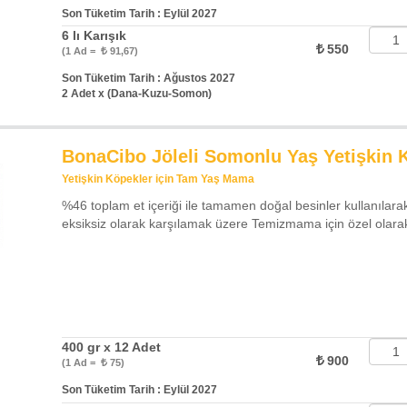
Son Tüketim Tarih : Eylül 2027
6 lı Karışık
550
(1 Ad =
91,67)
Son Tüketim Tarih : Ağustos 2027
2 Adet x (Dana-Kuzu-Somon)
BonaCibo Jöleli Somonlu Yaş Yetişkin
Yetişkin Köpekler için Tam Yaş Mama
%46 toplam et içeriği ile tamamen doğal besinler kullanılarak
eksiksiz olarak karşılamak üzere Temizmama için özel olarak 
400 gr x 12 Adet
900
(1 Ad =
75)
Son Tüketim Tarih : Eylül 2027