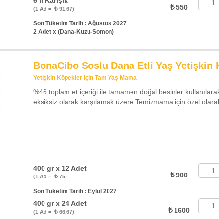
6 lı Karışık
550
(1 Ad =
91,67)
Son Tüketim Tarih : Ağustos 2027
2 Adet x (Dana-Kuzu-Somon)
BonaCibo Soslu Dana Etli Yaş Yetişkin
Yetişkin Köpekler için Tam Yaş Mama
%46 toplam et içeriği ile tamamen doğal besinler kullanılarak
eksiksiz olarak karşılamak üzere Temizmama için özel olarak 
400 gr x 12 Adet
900
(1 Ad =
75)
Son Tüketim Tarih : Eylül 2027
400 gr x 24 Adet
1600
(1 Ad =
66,67)