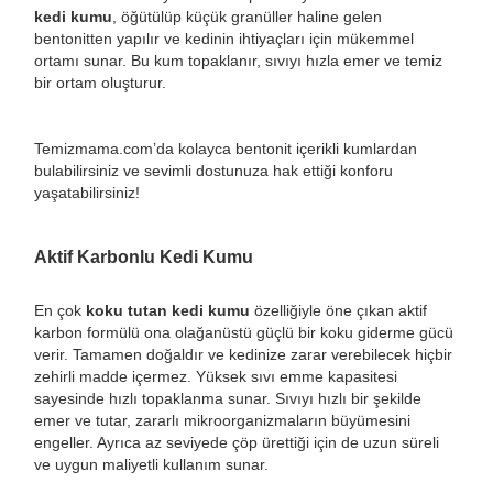
kedi kumu
, öğütülüp küçük granüller haline gelen
bentonitten yapılır ve kedinin ihtiyaçları için mükemmel
ortamı sunar. Bu kum topaklanır, sıvıyı hızla emer ve temiz
bir ortam oluşturur.
Temizmama.com’da kolayca bentonit içerikli kumlardan
bulabilirsiniz ve sevimli dostunuza hak ettiği konforu
yaşatabilirsiniz!
Aktif Karbonlu Kedi Kumu
En çok
koku tutan kedi kumu
özelliğiyle öne çıkan aktif
karbon formülü ona olağanüstü güçlü bir koku giderme gücü
verir. Tamamen doğaldır ve kedinize zarar verebilecek hiçbir
zehirli madde içermez. Yüksek sıvı emme kapasitesi
sayesinde hızlı topaklanma sunar. Sıvıyı hızlı bir şekilde
emer ve tutar, zararlı mikroorganizmaların büyümesini
engeller. Ayrıca az seviyede çöp ürettiği için de uzun süreli
ve uygun maliyetli kullanım sunar.