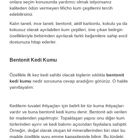
onlara seçim konusunda yardımcı olmak istiyorsanız
kaliteden ödün vermeyen Micho kum çeşitlerini tercih
edebilirsiniz.
Kalın taneli, ince taneli, bentonit, aktif karbonlu, kokulu ya da
kokusuz olarak ayrılabilen kum çeşitleri, öne çıkan belirgin
özellikleriyle birbirinden ayrılarak farklı beğenilere sahip evcil
dostunuza hitap ederler.
Bentonit Kedi Kumu
Özellikle ilk kez kedi sahibi olacak kişilerin sıklıkla
bentonit
kedi kumu
nedir sorusuna cevap aradığını görürüz. O halde
yanıtlayalım:
Kedilerin tuvalet ihtiyaçları için belirli bir tür kuma ihtiyaçları
vardır ve buna bentonit kedi kumu denir. Bentonit adı verilen
bir madenden yapılmıştır. Topaklaşan yapısı onu diğer kum
türlerinden ayırır ve kedi bakımı açısından faydalara sahiptir.
Örneğin, doğal olarak oluşan kil minerallerinden biri olan bu
madde özellikle suyu emme kapasitesiyle bilinir. Bu türdeki