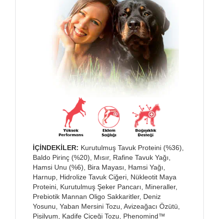
İÇİNDEKİLER:
Kurutulmuş Tavuk Proteini (%36),
Baldo Pirinç (%20), Mısır, Rafine Tavuk Yağı,
Hamsi Unu (%6), Bira Mayası, Hamsi Yağı,
Harnup, Hidrolize Tavuk Ciğeri, Nükleotit Maya
Proteini, Kurutulmuş Şeker Pancarı, Mineraller,
Prebiotik Mannan Oligo Sakkaritler, Deniz
Yosunu, Yaban Mersini Tozu, Avizeağacı Özütü,
Pisilyum, Kadife Çiçeği Tozu, Phenomind™