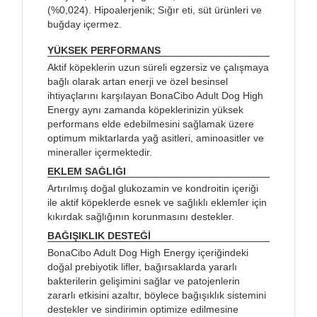
(%0,024). Hipoalerjenik; Sığır eti, süt ürünleri ve
buğday içermez.
YÜKSEK PERFORMANS
Aktif köpeklerin uzun süreli egzersiz ve çalışmaya
bağlı olarak artan enerji ve özel besinsel
ihtiyaçlarını karşılayan BonaCibo Adult Dog High
Energy aynı zamanda köpeklerinizin yüksek
performans elde edebilmesini sağlamak üzere
optimum miktarlarda yağ asitleri, aminoasitler ve
mineraller içermektedir.
EKLEM SAĞLIĞI
Artırılmış doğal glukozamin ve kondroitin içeriği
ile aktif köpeklerde esnek ve sağlıklı eklemler için
kıkırdak sağlığının korunmasını destekler.
BAĞIŞIKLIK DESTEĞİ
BonaCibo Adult Dog High Energy içeriğindeki
doğal prebiyotik lifler, bağırsaklarda yararlı
bakterilerin gelişimini sağlar ve patojenlerin
zararlı etkisini azaltır, böylece bağışıklık sistemini
destekler ve sindirimin optimize edilmesine