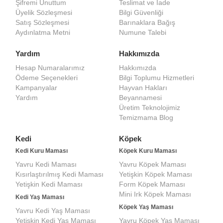
Şifremi Unuttum
Teslimat ve İade
Üyelik Sözleşmesi
Bilgi Güvenliği
Satış Sözleşmesi
Barınaklara Bağış
Aydınlatma Metni
Numune Talebi
Yardım
Hakkımızda
Hesap Numaralarımız
Hakkımızda
Ödeme Seçenekleri
Bilgi Toplumu Hizmetleri
Kampanyalar
Hayvan Hakları
Yardım
Beyannamesi
Üretim Teknolojimiz
Temizmama Blog
Kedi
Köpek
Kedi Kuru Maması
Köpek Kuru Maması
Yavru Kedi Maması
Yavru Köpek Maması
Kısırlaştırılmış Kedi Maması
Yetişkin Köpek Maması
Yetişkin Kedi Maması
Form Köpek Maması
Mini Irk Köpek Maması
Kedi Yaş Maması
Köpek Yaş Maması
Yavru Kedi Yaş Maması
Yetişkin Kedi Yaş Maması
Yavru Köpek Yaş Maması