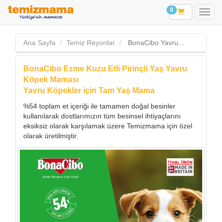
0
Ana Sayfa
Temiz Reyonlar
BonaCibo Yavru...
BonaCibo Ezme Kuzu Etli Pirinçli Yaş Yavru
Köpek Maması
Yavru Köpekler için Tam Yaş Mama
%54 toplam et içeriği ile tamamen doğal besinler
kullanılarak dostlarımızın tüm besinsel ihtiyaçlarını
eksiksiz olarak karşılamak üzere Temizmama için özel
olarak üretilmiştir.