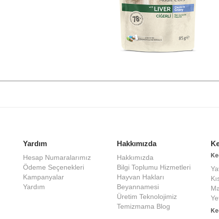
Yardım
Hakkımızda
Ke
Ke
Hesap Numaralarımız
Hakkımızda
Ödeme Seçenekleri
Bilgi Toplumu Hizmetleri
Ya
Kampanyalar
Hayvan Hakları
Kı
Yardım
Beyannamesi
Ma
Üretim Teknolojimiz
Ye
Temizmama Blog
Ke