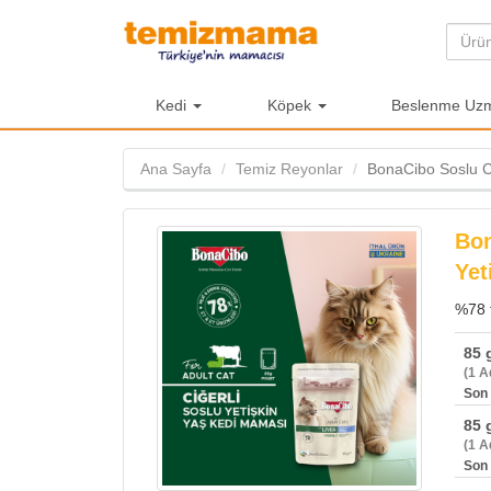
Kedi
Köpek
Beslenme Uzma
Ana Sayfa
Temiz Reyonlar
BonaCibo Soslu Ci
Bon
Yet
%78 t
85 
(1 A
Son 
85 
(1 A
Son 