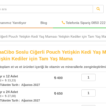
nımız Yanıtlıyor
Blog
Telefonla Sipariş 0850 222
ğerli Pouch Yetişkin Kedi Yaş Maması Yetişkin Kediler için Tam Yaş 
aCibo Soslu Ciğerli Pouch Yetişkin Kedi Yaş 
işkin Kediler için Tam Yaş Mama
oplam et ve et ürünleri içeriği ile vitamin ve minerallerle zenginleştiri
gr x 12 Adet
400
d =
33,33)
Tüketim Tarih : Ağustos 2027
gr x 24 Adet
650
d =
27,08)
Tüketim Tarih : Ağustos 2027