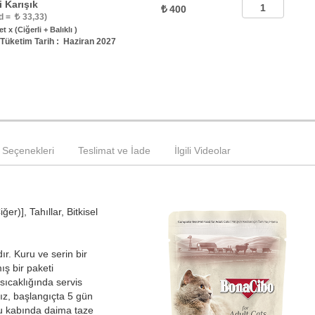
i Karışık
400
d =
33,33)
t x (Ciğerli + Balıklı )
Tüketim Tarih : Haziran 2027
Seçenekleri
Teslimat ve İade
İlgili Videolar
er)], Tahıllar, Bitkisel
ır. Kuru ve serin bir
ış bir paketi
sıcaklığında servis
ız, başlangıçta 5 gün
Su kabında daima taze