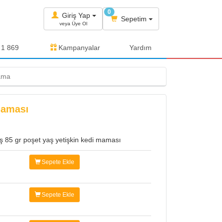
0
Giriş Yap
Sepetim
veya Üye Ol
 1 869
Kampanyalar
Yardım
Mama
Maması
lmiş 85 gr poşet yaş yetişkin kedi maması
Sepete Ekle
Sepete Ekle