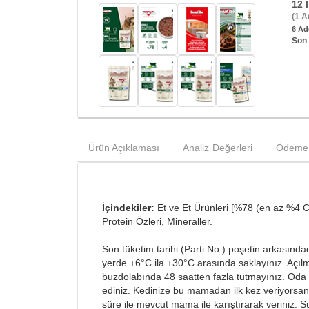
12 l
(1 A
6 Ade
Son 
Ürün Açıklaması
Analiz
Değerleri
Ödeme 
İçindekiler:
Et ve Et Ürünleri [%78 (en az %4 Ciğ
Protein Özleri, Mineraller.
Son tüketim tarihi (Parti No.) poşetin arkasındad
yerde +6°C ila +30°C arasında saklayınız. Açılm
buzdolabında 48 saatten fazla tutmayınız. Oda 
ediniz. Kedinize bu mamadan ilk kez veriyorsan
süre ile mevcut mama ile karıştırarak veriniz. 