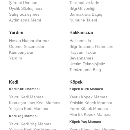
Şifremi Unuttum
Teslimat ve İade
Üyelik Sözleşmesi
Bilgi Güvenliği
Satış Sözleşmesi
Barınaklara Bağış
Aydınlatma Metni
Numune Talebi
Yardım
Hakkımızda
Hesap Numaralarımız
Hakkımızda
Ödeme Seçenekleri
Bilgi Toplumu Hizmetleri
Kampanyalar
Hayvan Hakları
Yardım
Beyannamesi
Üretim Teknolojimiz
Temizmama Blog
Kedi
Köpek
Kedi Kuru Maması
Köpek Kuru Maması
Yavru Kedi Maması
Yavru Köpek Maması
Kısırlaştırılmış Kedi Maması
Yetişkin Köpek Maması
Yetişkin Kedi Maması
Form Köpek Maması
Mini Irk Köpek Maması
Kedi Yaş Maması
Köpek Yaş Maması
Yavru Kedi Yaş Maması
Yetişkin Kedi Yaş Maması
Yavru Köpek Yaş Maması