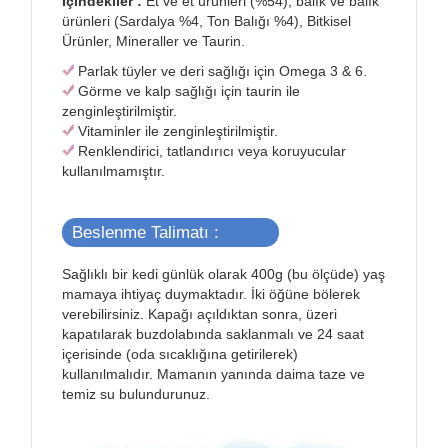
İçindekiler :
Et ve et ürünleri (%54), balık ve balık
ürünleri (Sardalya %4, Ton Balığı %4), Bitkisel
Ürünler, Mineraller ve Taurin.
Parlak tüyler ve deri sağlığı için Omega 3 & 6.
Görme ve kalp sağlığı için taurin ile
zenginleştirilmiştir.
Vitaminler ile zenginleştirilmiştir.
Renklendirici, tatlandırıcı veya koruyucular
kullanılmamıştır.
Beslenme Talimatı :
Sağlıklı bir kedi günlük olarak 400g (bu ölçüde) yaş
mamaya ihtiyaç duymaktadır. İki öğüne bölerek
verebilirsiniz. Kapağı açıldıktan sonra, üzeri
kapatılarak buzdolabında saklanmalı ve 24 saat
içerisinde (oda sıcaklığına getirilerek)
kullanılmalıdır. Mamanın yanında daima taze ve
temiz su bulundurunuz.