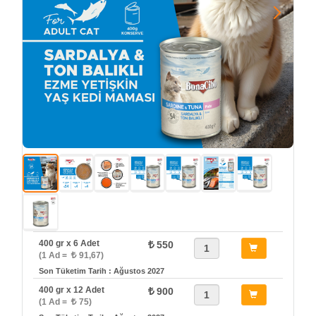
400 gr x 6 Adet
550
(1 Ad =
91,67)
Son Tüketim Tarih : Ağustos 2027
400 gr x 12 Adet
900
(1 Ad =
75)