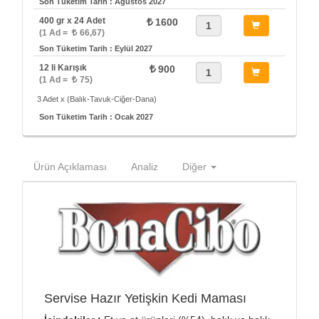
Son Tüketim Tarih : Ağustos 2027
400 gr x 24 Adet
1600
(1 Ad =
66,67)
Son Tüketim Tarih : Eylül 2027
12 li Karışık
900
(1 Ad =
75)
3 Adet x (Balık-Tavuk-Ciğer-Dana)
Son Tüketim Tarih : Ocak 2027
Ürün Açıklaması
Analiz
Diğer
Servise Hazır Yetişkin Kedi Maması