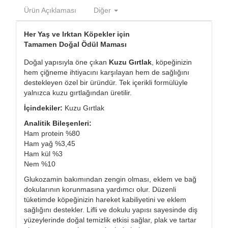
Ürün Açıklaması
Diğer
Her Yaş ve Irktan Köpekler için
Tamamen Doğal Ödül Maması
Doğal yapısıyla öne çıkan
Kuzu Gırtlak
, köpeğinizin
hem çiğneme ihtiyacını karşılayan hem de sağlığını
destekleyen özel bir üründür. Tek içerikli formülüyle
yalnızca kuzu gırtlağından üretilir.
İçindekiler:
Kuzu Gırtlak
Analitik Bileşenleri:
Ham protein %80
Ham yağ %3,45
Ham kül %3
Nem %10
Glukozamin bakımından zengin olması, eklem ve bağ
dokularının korunmasına yardımcı olur. Düzenli
tüketimde köpeğinizin hareket kabiliyetini ve eklem
sağlığını destekler. Lifli ve dokulu yapısı sayesinde diş
yüzeylerinde doğal temizlik etkisi sağlar, plak ve tartar