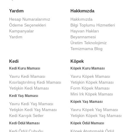
Yardım
Hakkımızda
Hesap Numaralarımız
Hakkımızda
Ödeme Seçenekleri
Bilgi Toplumu Hizmetleri
Kampanyalar
Hayvan Hakları
Yardım
Beyannamesi
Üretim Teknolojimiz
Temizmama Blog
Kedi
Köpek
Kedi Kuru Maması
Köpek Kuru Maması
Yavru Kedi Maması
Yavru Köpek Maması
Kısırlaştırılmış Kedi Maması
Yetişkin Köpek Maması
Yetişkin Kedi Maması
Form Köpek Maması
Mini Irk Köpek Maması
Kedi Yaş Maması
Köpek Yaş Maması
Yavru Kedi Yaş Maması
Yetişkin Kedi Yaş Maması
Yavru Köpek Yaş Maması
Kedi Karışık Setler
Yetişkin Köpek Yaş Maması
Kedi Ödül Maması
Köpek Ödül Maması
Kedi Ödül Çubuğu
Köpek Atıştırmalık Ödül